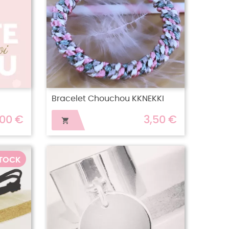
Bracelet Chouchou KKNEKKI
,00 €
3,50 €

STOCK