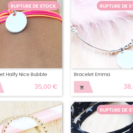
RUPTURE DE STOCK
RUPTURE DE 
et Halfy Nice Bubble
Bracelet Emma
35,00 €
38

RUPTURE DE 