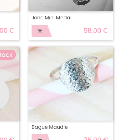
Jonc Mini Medal
,00 €
58,00 €

STOCK
Bague Maudie