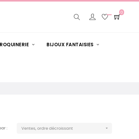
0
AROQUINERIE
BIJOUX FANTAISIES

par :
Ventes, ordre décroissant