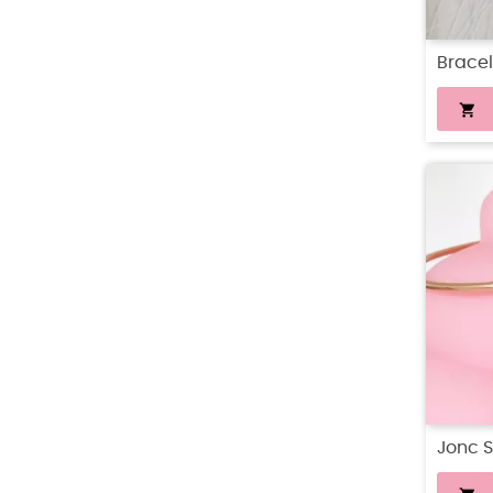
Bracel

Jonc S