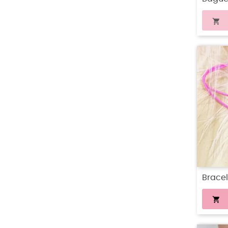

Bracel
