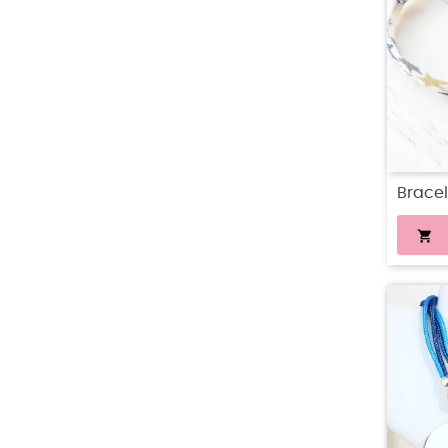
Bracele
