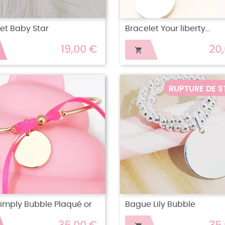
et Baby Star
Bracelet Your liberty...
19,00 €
20

RUPTURE DE 
imply Bubble Plaqué or
Bague Lily Bubble