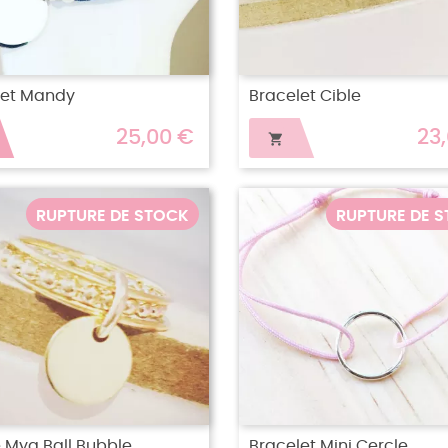
let Mandy
Bracelet Cible
25,00 €
23

RUPTURE DE STOCK
RUPTURE DE 
Mya Ball Bubble...
Bracelet Mini Cercle