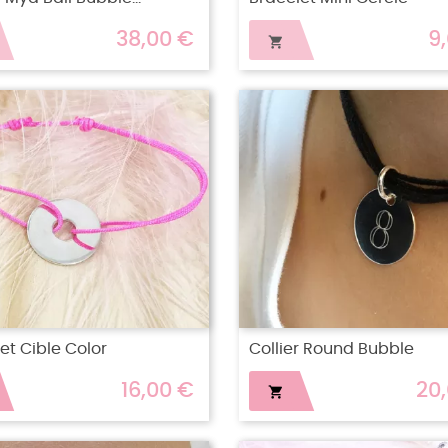
38,00 €
9

et Cible Color
Collier Round Bubble
16,00 €
20
