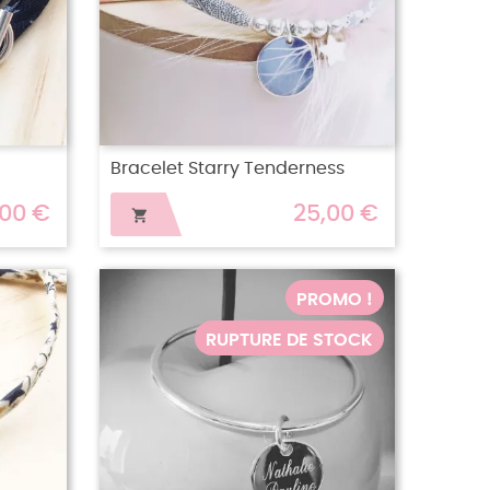
Bracelet Starry Tenderness
,00 €
25,00 €

PROMO !
RUPTURE DE STOCK