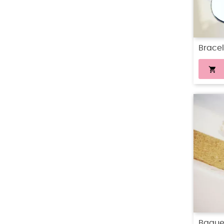
Brace

Bague 