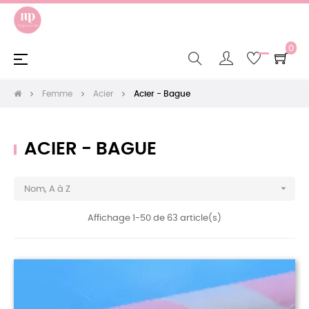
0
Basculer
☰
la
navigation
Femme
Acier
Acier - Bague
ACIER - BAGUE

Nom, A à Z
Affichage 1-50 de 63 article(s)