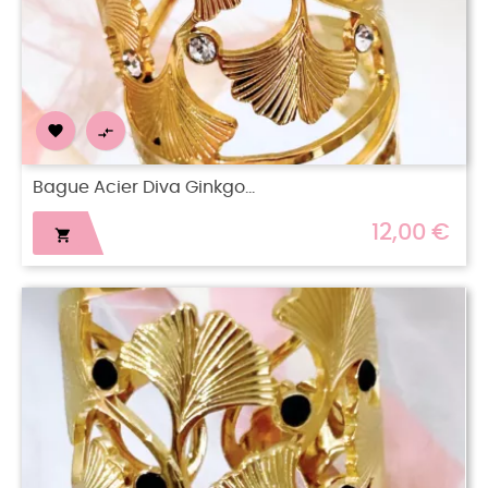


Bague Acier Diva Ginkgo...
12,00 €
