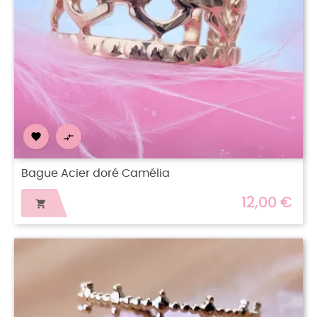


Bague Acier doré Camélia
12,00 €
