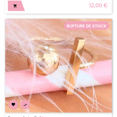
12,00 €

RUPTURE DE STOCK

