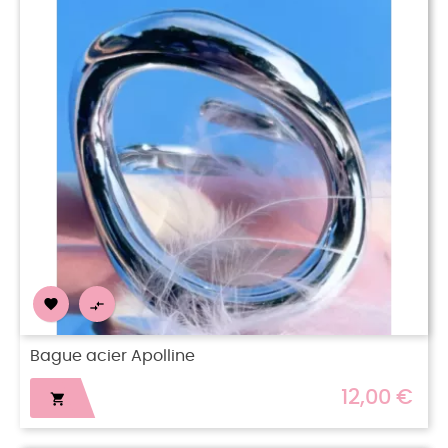


Bague acier Apolline
12,00 €
