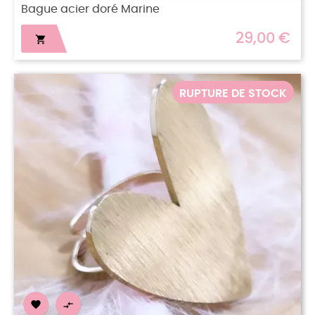
Bague acier doré Marine
29,00 €

RUPTURE DE STOCK

