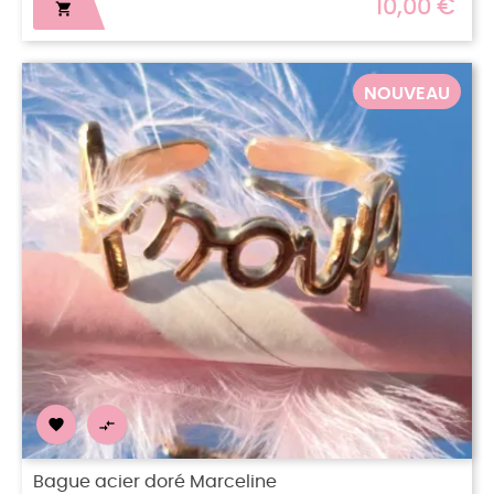
10,00 €

NOUVEAU


Bague acier doré Marceline