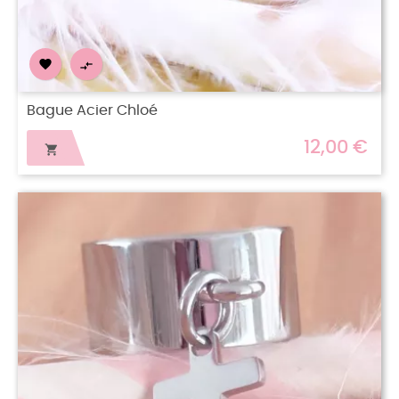


Bague Acier Chloé
12,00 €
