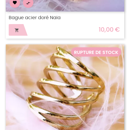


Bague acier doré Naïa
10,00 €

RUPTURE DE STOCK