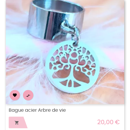


Bague acier Arbre de vie
20,00 €
