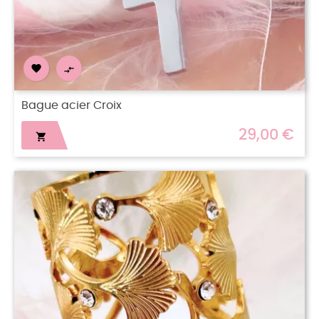


Bague acier Croix
29,00 €
