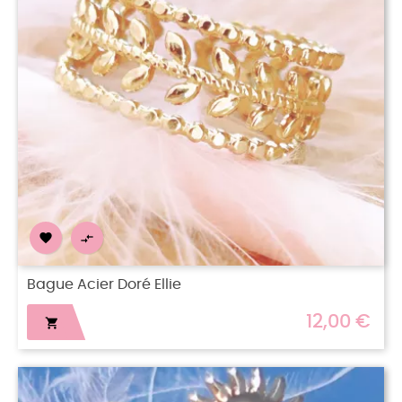


Bague Acier Doré Ellie
12,00 €
