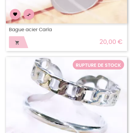


Bague acier Carla
20,00 €

RUPTURE DE STOCK