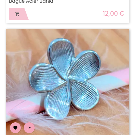
Bague Acier Bahia
12,00 €


