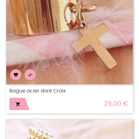


Bague acier doré Croix
29,00 €
