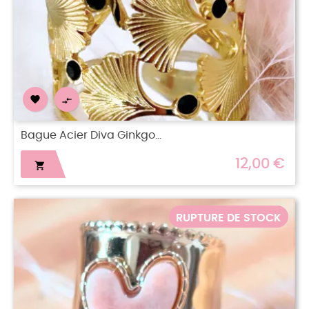


Bague Acier Diva Ginkgo...
12,00 €

RUPTURE DE STOCK