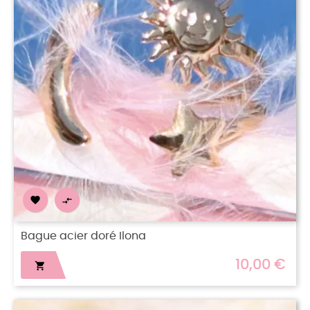


Bague acier doré Ilona
10,00 €
