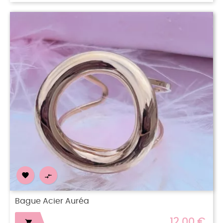


Bague Acier Auréa
12,00 €
