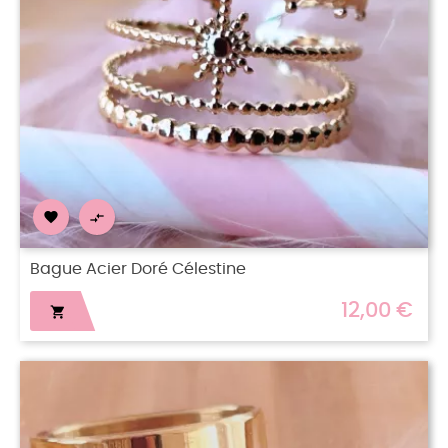


Bague Acier Doré Célestine
12,00 €
