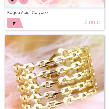


Bague Acier Calypso
12,00 €
