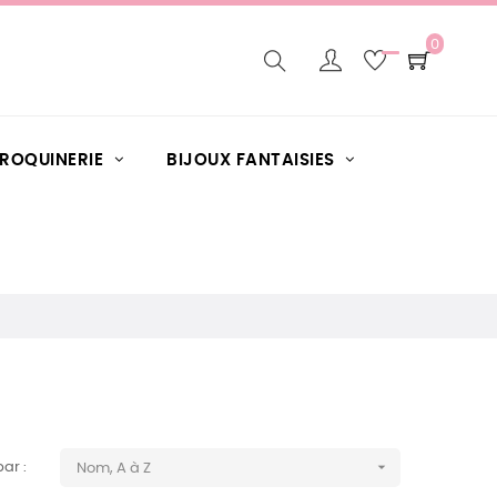
0
AROQUINERIE
BIJOUX FANTAISIES

par :
Nom, A à Z