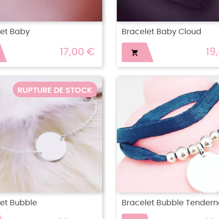
let Baby
Bracelet Baby Cloud
17,00 €
19

RUPTURE DE STOCK
et Bubble
Bracelet Bubble Tendern