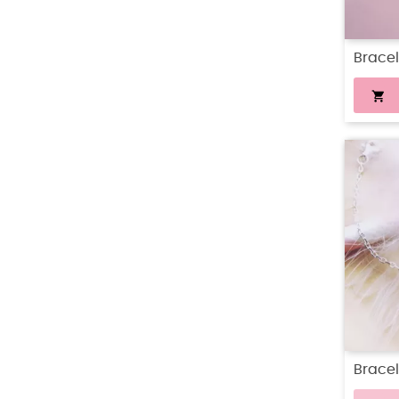
Brace

Bracel