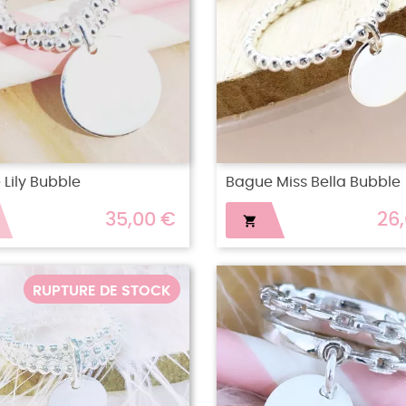
Lily Bubble
Bague Miss Bella Bubble
35,00 €
26

RUPTURE DE STOCK