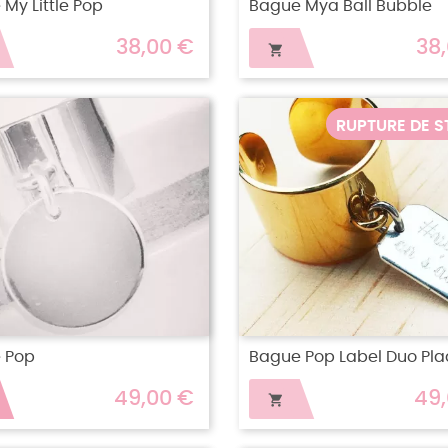
My Little Pop
Bague Mya Ball Bubble
38,00 €
38

RUPTURE DE 
 Pop
Bague Pop Label Duo Plaq
49,00 €
49
