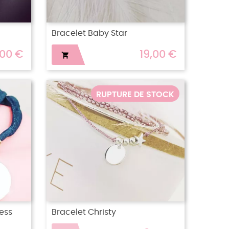
Bracelet Baby Star
,00 €
19,00 €

RUPTURE DE STOCK
ess
Bracelet Christy