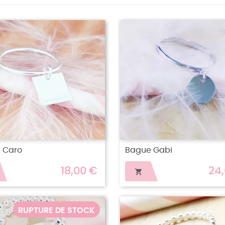
 Caro
Bague Gabi
18,00 €
24

RUPTURE DE STOCK