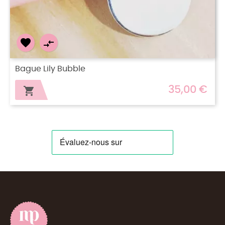


Bague Compo Miss Valentina
35,00 €
