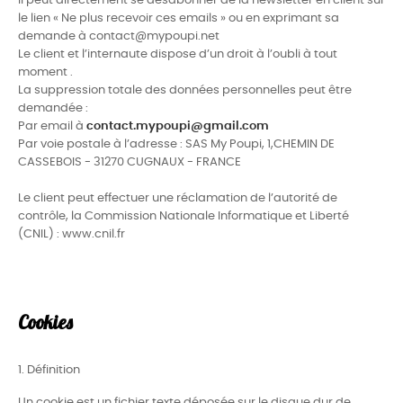
Il peut directement se désabonner de la newsletter en client sur
le lien « Ne plus recevoir ces emails » ou en exprimant sa
demande à contact@mypoupi.net
Le client et l’internaute dispose d’un droit à l’oubli à tout
moment .
La suppression totale des données personnelles peut être
demandée :
Par email à
contact.mypoupi@gmail.com
Par voie postale à l’adresse : SAS My Poupi, 1,CHEMIN DE
CASSEBOIS - 31270 CUGNAUX - FRANCE
Le client peut effectuer une réclamation de l’autorité de
contrôle, la Commission Nationale Informatique et Liberté
(CNIL) : www.cnil.fr
Cookies
1. Définition
Un cookie est un fichier texte déposée sur le disque dur de