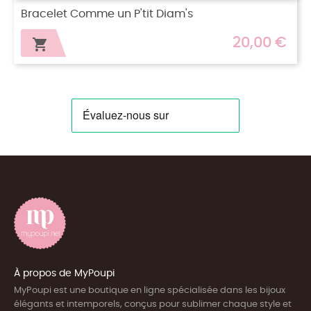
Bracelet Halfy Nice Bubble
20,00 €

À propos de MyPoupi
MyPoupi est une boutique en ligne spécialisée dans les bijoux
élégants et intemporels, conçus pour sublimer chaque style et