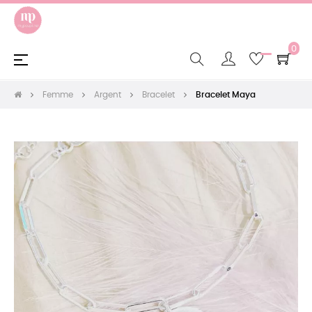
0
Basculer
☰
la
navigation
Femme
Argent
Bracelet
Bracelet Maya