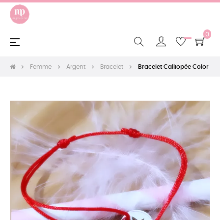
0
Basculer
☰
la
navigation
Femme
Argent
Bracelet
Bracelet Calliopée Color