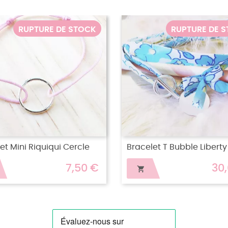
STOCK
RUPTURE DE STOCK
Bracelet Halfy Bubble Oui
Bracel
,00 €
47,00 €

