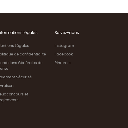
nformations légales
Suivez-nous
entions Légales
Instagram
olitique de confidentialité
Facebook
onditions Générales de
Pinterest
ente
aiement Sécurisé
ivraison
eux concours et
èglements