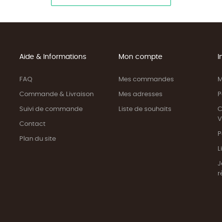
Aide & Informations
Mon compte
I
FAQ
Mes commandes
M
Commande & Livraison
Mes adresses
P
Suivi de commande
Liste de souhaits
C
V
Contact
P
Plan du site
L
J
r