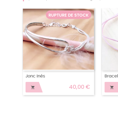
RUPTURE DE STOCK
RUPTURE DE 
et Double Circle Color
Jonc Louise
13,00 €
35
