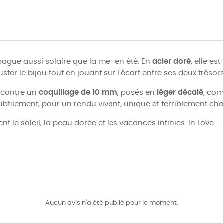
bague aussi solaire que la mer en été. En
acier doré
, elle est
ster le bijou tout en jouant sur l’écart entre ses deux trésor
contre un
coquillage de 10 mm
, posés en
léger décalé
, com
subtilement, pour un rendu vivant, unique et terriblement ch
 le soleil, la peau dorée et les vacances infinies. In Love ...
Aucun avis n'a été publié pour le moment.