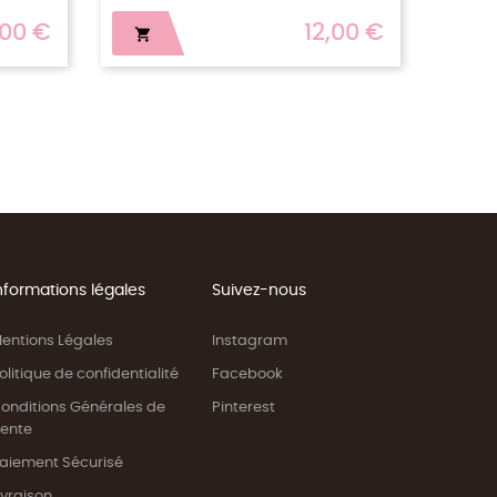
29,00 €


nformations légales
Suivez-nous
entions Légales
Instagram
olitique de confidentialité
Facebook
onditions Générales de
Pinterest
ente
aiement Sécurisé
ivraison