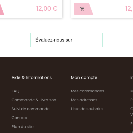
12,00 €
29,00 €

Aide & Informations
Mon compte
I
FAQ
Mes commandes
M
Commande & Livraison
Mes adresses
P
Suivi de commande
Liste de souhaits
C
V
Contact
P
Plan du site
L