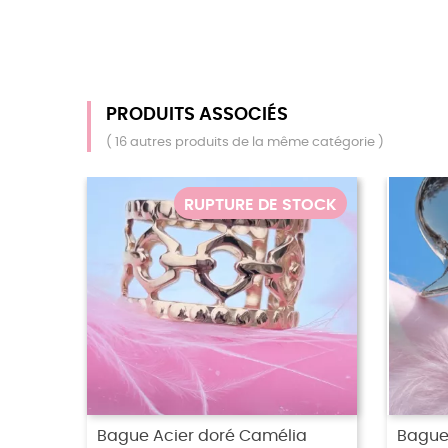
PRODUITS ASSOCIÉS
( 16 autres produits de la même catégorie )
ague Acier Solaria
Bague Acier Diva Gin