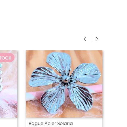
‹
›
Bague acier Marine
Bague Acier Oriane