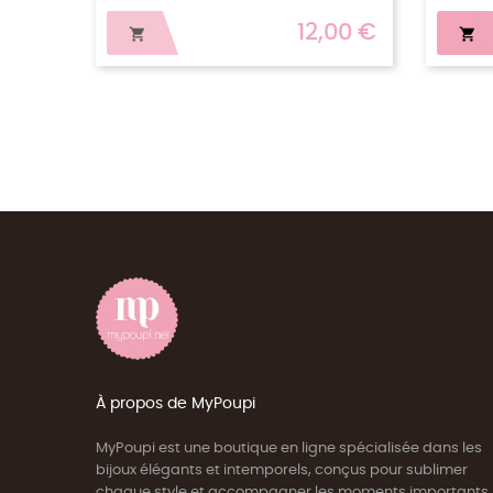
12,00 €


À propos de MyPoupi
MyPoupi est une boutique en ligne spécialisée dans les
bijoux élégants et intemporels, conçus pour sublimer
chaque style et accompagner les moments importants