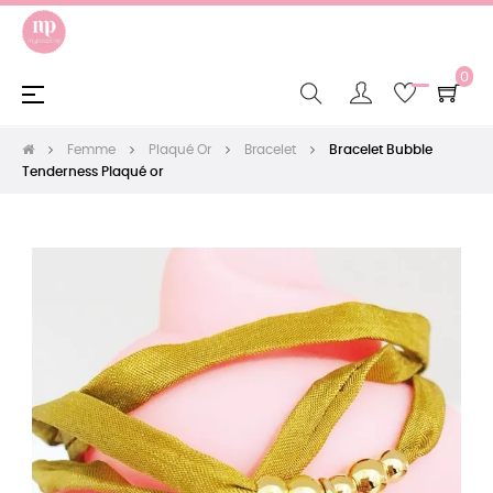
0
Basculer
☰
la
navigation
Femme
Plaqué Or
Bracelet
Bracelet Bubble
Tenderness Plaqué or