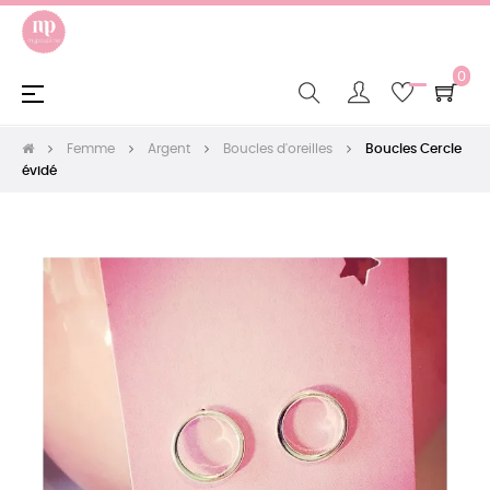
0
Basculer
☰
la
navigation
Femme
Argent
Boucles d'oreilles
Boucles Cercle
évidé