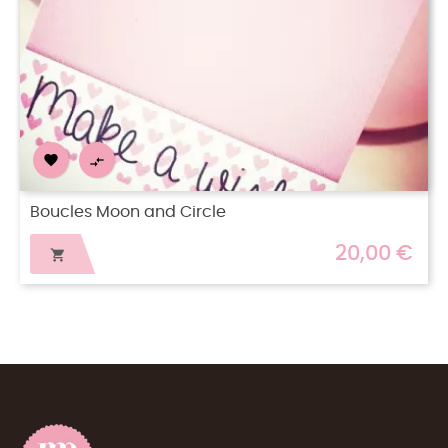


Créoles Carrées
20,00 €
