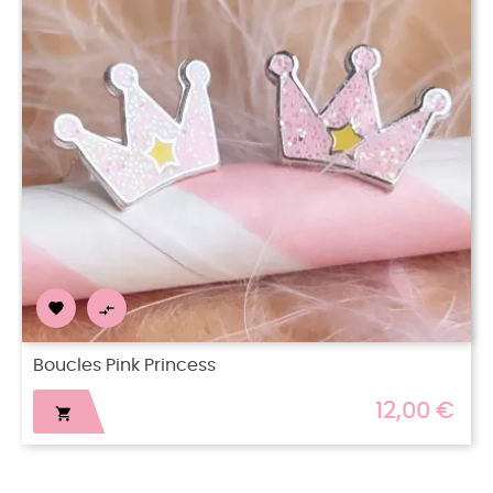


Créoles Claire
12,00 €
