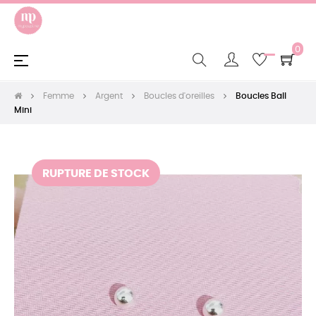
0
Basculer
☰
la
navigation
Femme
Argent
Boucles d'oreilles
Boucles Ball
Mini
RUPTURE DE STOCK