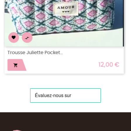


Trousse Juliette Motif...
15,00 €
