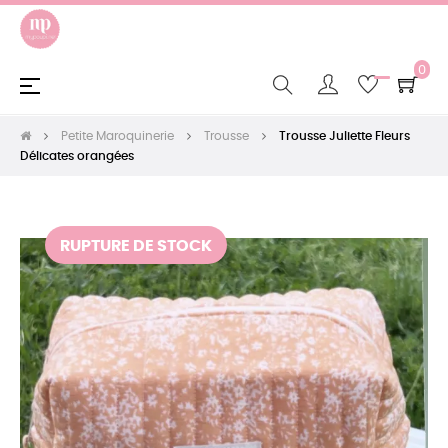
0
Basculer
☰
la
navigation
Petite Maroquinerie
Trousse
Trousse Juliette Fleurs
Délicates orangées
RUPTURE DE STOCK