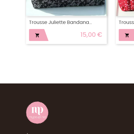
Trousse Juliette Bandana...
Trousse
,00 €
15,00 €

