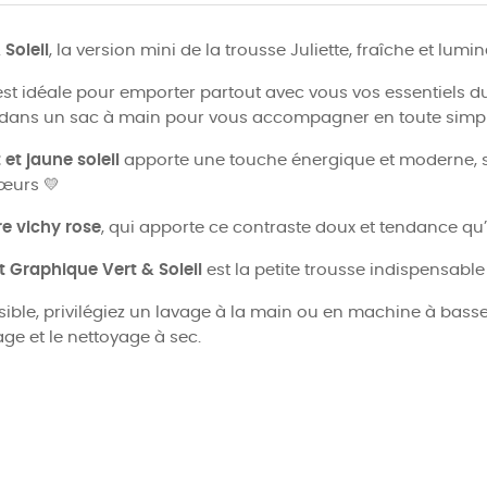
Soleil
, la version mini de la trousse Juliette, fraîche et lum
e est idéale pour emporter partout avec vous vos essentiels du
nt dans un sac à main pour vous accompagner en toute simpli
et jaune soleil
apporte une touche énergique et moderne, 
œurs 💛
e vichy rose
, qui apporte ce contraste doux et tendance qu
t Graphique Vert & Soleil
est la petite trousse indispensable d
ible, privilégiez un lavage à la main ou en machine à basse
ge et le nettoyage à sec.