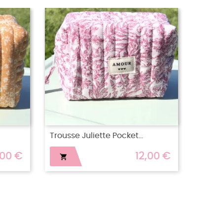
‹
›
STOCK
Trousse Juliette Pocket...
Trouss
,00 €
12,00 €

