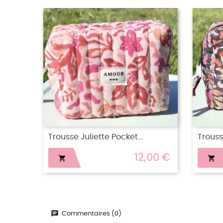
Trousse Juliette Pocket...
Trousse
,00 €
12,00 €


Commentaires (0)