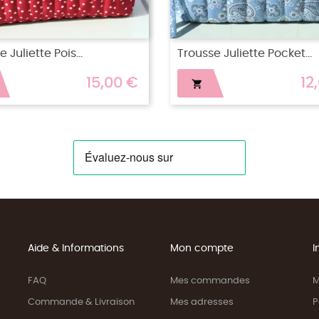
 Juliette Pocket...
Trousse Juliette Bandana.
12,00 €
15

Aide & Informations
Mon compte
I
FAQ
Mes commandes
M
Commande & Livraison
Mes adresses
P