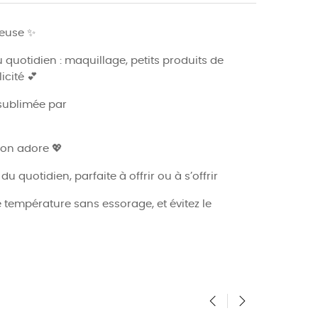
ineuse ✨
 quotidien : maquillage, petits produits de
cité 💕
sublimée par
’on adore 💖
u quotidien, parfaite à offrir ou à s’offrir
 température sans essorage, et évitez le