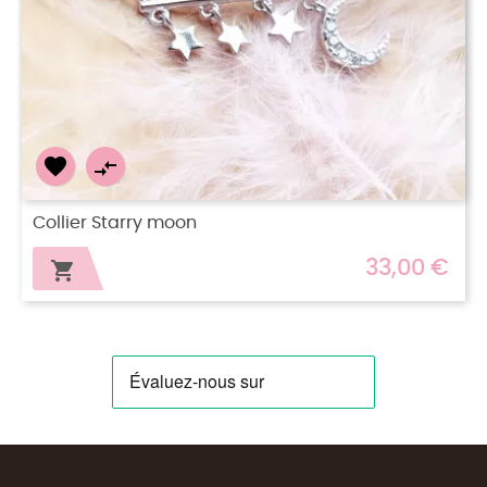


Collier Pretty Arbre de vie
33,00 €
