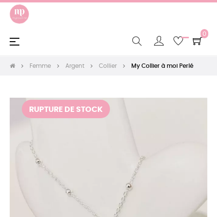
0
Basculer
☰
la
navigation
Femme
Argent
Collier
My Collier à moi Perlé
RUPTURE DE STOCK