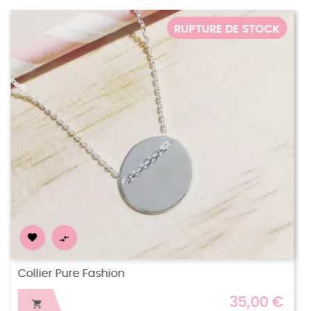
‹
›
 STOCK
RUPTURE DE ST


My Collier à moi Perlé
,00 €
38,0
