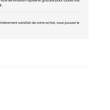
rvice de livraison rapide et gratuite pour toutes vos
€.
entièrement satisfait de votre achat, vous pouvez le