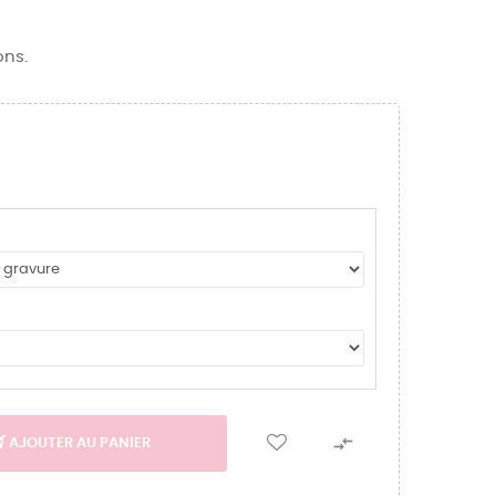
ons.

AJOUTER AU PANIER