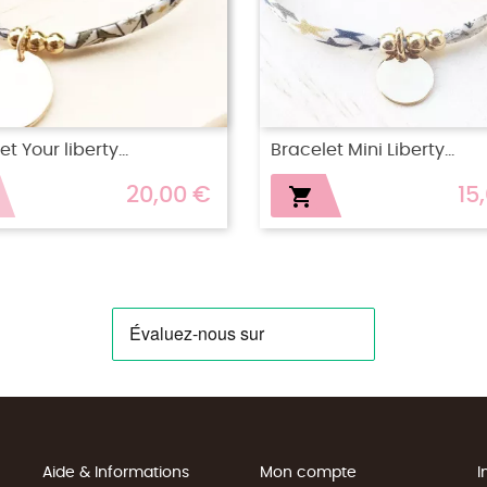
 Twist plaqué or
Bracelet Flora Plaqué o
39,00 €
2

Aide & Informations
Mon compte
I