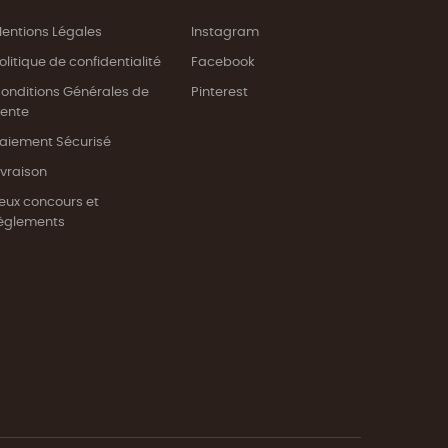
entions Légales
Instagram
olitique de confidentialité
Facebook
onditions Générales de
Pinterest
ente
aiement Sécurisé
ivraison
eux concours et
èglements