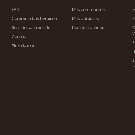
FAQ
Mes commandes
M
Commande & Livraison
Mes adresses
P
Suivi de commande
Liste de souhaits
C
V
Contact
P
Plan du site
L
J
r