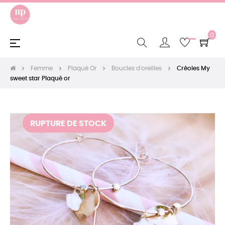
0
Basculer
☰
la
navigation
Femme
Plaqué Or
Boucles d'oreilles
Créoles My
sweet star Plaqué or
RUPTURE DE STOCK