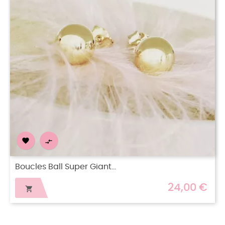


Boucles Ball Giant Plaqué or
24,00 €
