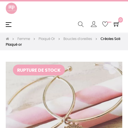
0
Basculer
☰
la
navigation
Femme
Plaqué Or
Boucles d'oreilles
Créoles Soli
Plaqué or
RUPTURE DE STOCK