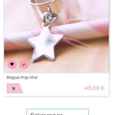


Bague Alix
9,00 €
25,
