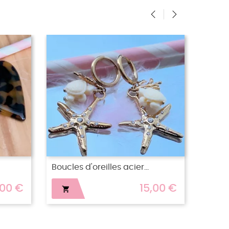
‹
›
oles en acier doré Camélia
Boucles d'oreilles acier.
15,00 €

