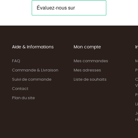
Aide & Informations
Mon compte
I
FAQ
Mes commandes
M
Commande & Livraison
Mes adresses
P
Suivi de commande
Liste de souhaits
C
V
Contact
P
Plan du site
L
J
r