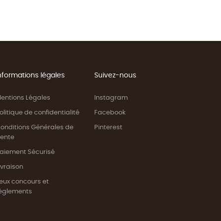
nformations légales
Suivez-nous
entions Légales
Instagram
olitique de confidentialité
Facebook
onditions Générales de
Pinterest
ente
aiement Sécurisé
ivraison
eux concours et
èglements