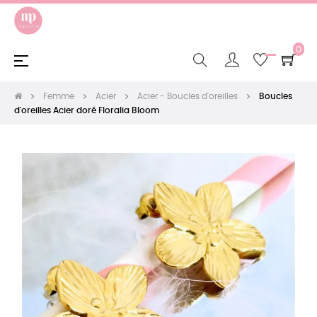
0
Basculer
☰
la
navigation
Femme
Acier
Acier - Boucles d'oreilles
Boucles
d'oreilles Acier doré Floralia Bloom