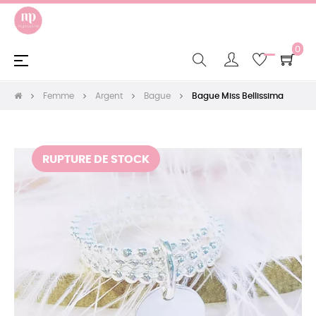
0
Basculer
☰
la
navigation
Femme
Argent
Bague
Bague Miss Bellissima
RUPTURE DE STOCK