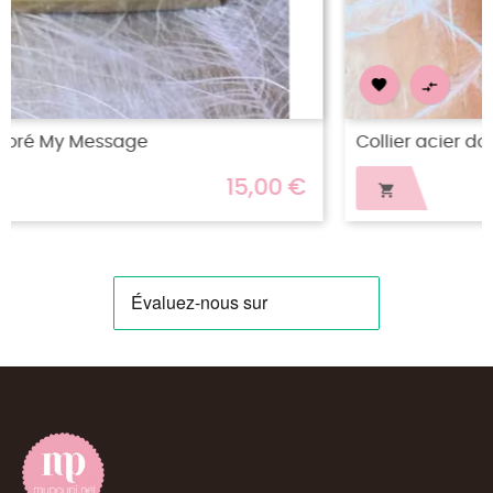


Collier acier doré Rêver...
15,00 €
