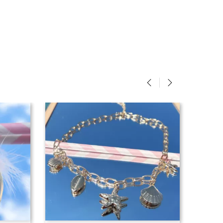
‹
›
 DE STOCK