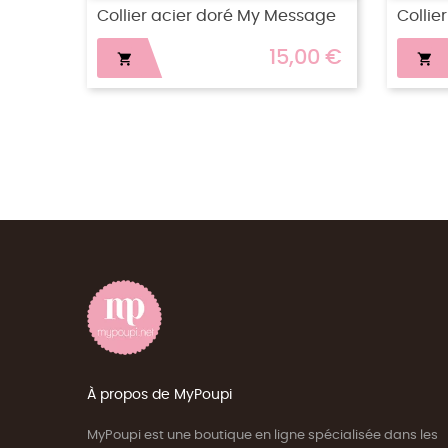
ura
Collier Acier doré Célya
C
18,00 €
22,00 €

À propos de MyPoupi
MyPoupi est une boutique en ligne spécialisée dans les