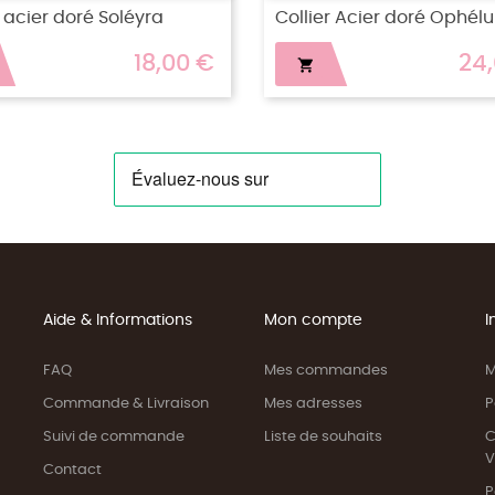
ollier acier doré Sélya
Collier Acier Noélie
15,00 €


Aide & Informations
Mon compte
I
FAQ
Mes commandes
M
Commande & Livraison
Mes adresses
P
Suivi de commande
Liste de souhaits
C
V
Contact
P