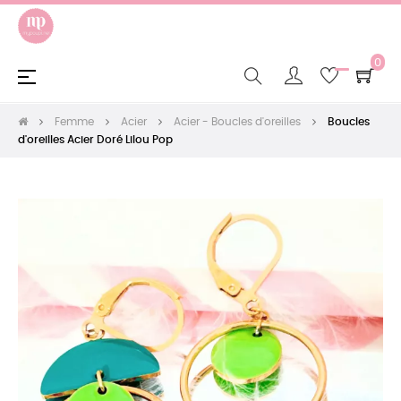
0
Basculer
☰
la
navigation
Femme
Acier
Acier - Boucles d'oreilles
Boucles
d'oreilles Acier Doré Lilou Pop