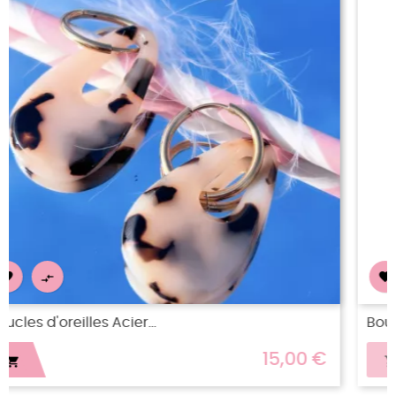
RUPTURE DE STOCK


Boucles d’oreilles acier...
 €
12,00 €
