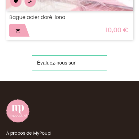


Bague Acier Doré Ellie
10,00 €
12

À propos de MyPoupi