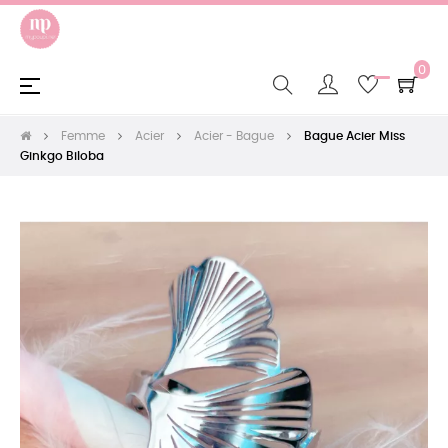
0
Basculer
☰
la
navigation
Femme
Acier
Acier - Bague
Bague Acier Miss
Ginkgo Biloba