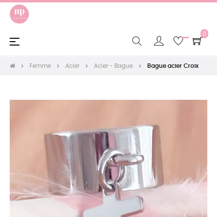
0
Basculer
☰
la
navigation
Femme
Acier
Acier - Bague
Bague acier Croix