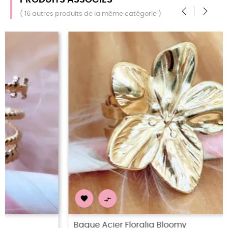
( 16 autres produits de la même catégorie )
‹
›


Bague Acier Floralia Bloomy