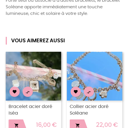
Porté seul ou associé à d’autres bracelets, le bracelet
Soléane apporte immédiatement une touche
lumineuse, chic et solaire à votre style.
VOUS AIMEREZ AUSSI




Bracelet acier doré
Collier acier doré
Iséa
Soléane
16,00 €
22,00 €

