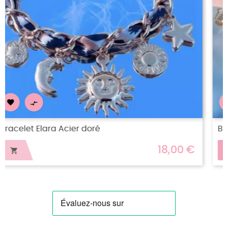


Bracelet acier doré Iséa
€
16,00 €
