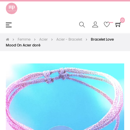
0
Basculer
☰
la
navigation
Femme
Acier
Acier - Bracelet
Bracelet Love
Mood On Acier doré