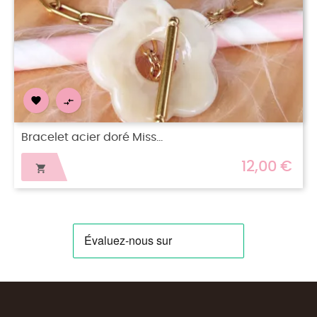


Bracelet acier doré Miss...
12,00 €
