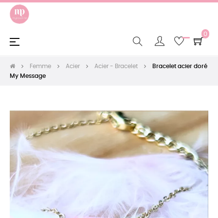
0
Basculer
☰
la
navigation
Femme
Acier
Acier - Bracelet
Bracelet acier doré
My Message