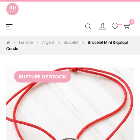
0
Basculer
☰
la
navigation
Femme
Argent
Bracelet
Bracelet Mini Riquiqui
Cercle
RUPTURE DE STOCK