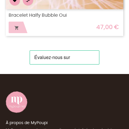


Bracelet Starry Tenderness
47,00 €

À propos de MyPoupi