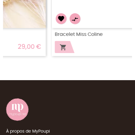


Bracelet Miss Coline
38,00 €

À propos de MyPoupi