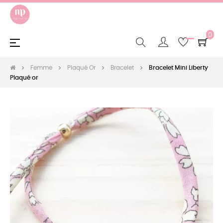
0
Basculer
☰
la
navigation
Femme
Plaqué Or
Bracelet
Bracelet Mini Liberty
Plaqué or