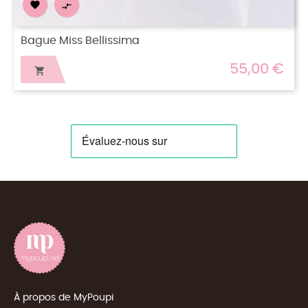


Bague Miss Violette
55,00 €

À propos de MyPoupi