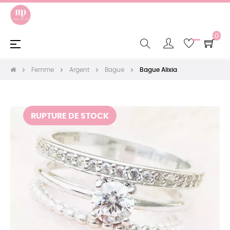
0
Basculer
☰
la
navigation
Femme
Argent
Bague
Bague Alixia
RUPTURE DE STOCK