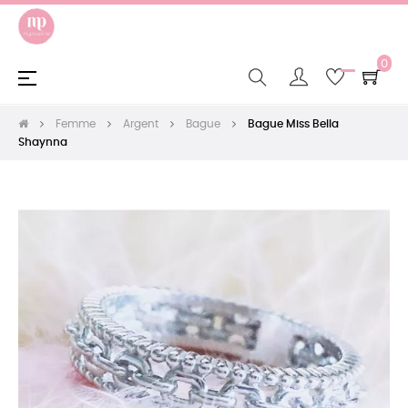
0
Basculer
☰
la
navigation
Femme
Argent
Bague
Bague Miss Bella
Shaynna