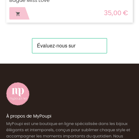
Bague Victoria
35,00 €
38

À propos de MyPoupi
MyPoupi est une boutique en ligne spécialisée dans les bijoux
élégants et intemporels, conçus pour sublimer chaque style et
accompagner les moments importants du quotidien. Nous