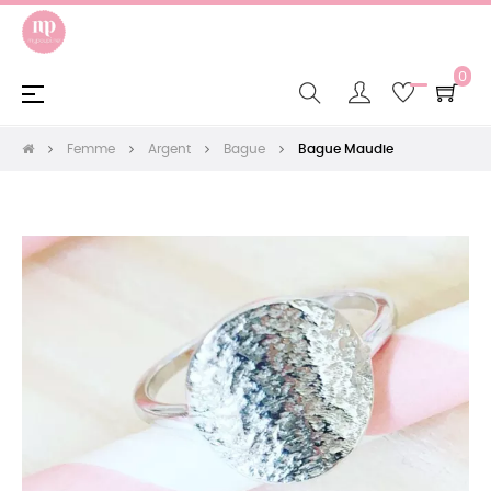
0
Basculer
☰
la
navigation
Femme
Argent
Bague
Bague Maudie