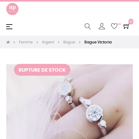
0
Basculer
☰
la
navigation
Femme
Argent
Bague
Bague Victoria
RUPTURE DE STOCK