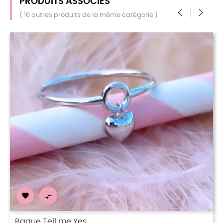
PRODUITS ASSOCIÉS
( 16 autres produits de la même catégorie )
‹
›


Bague Fibi