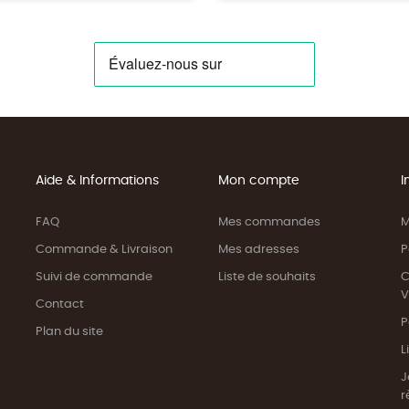
Aide & Informations
Mon compte
I
FAQ
Mes commandes
M
Commande & Livraison
Mes adresses
P
Suivi de commande
Liste de souhaits
C
V
Contact
P
Plan du site
L
J
r