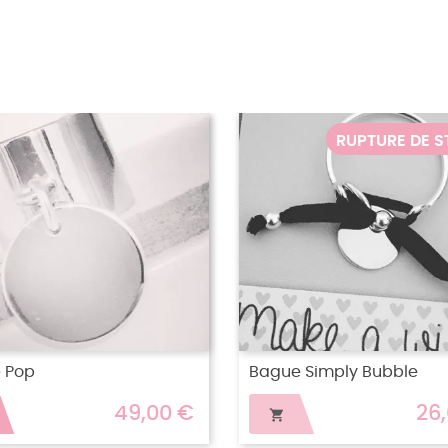
RUPTURE DE STOCK
RU
Bague Miss Pretty Bellissima
Bague My Litt
40,00 €

