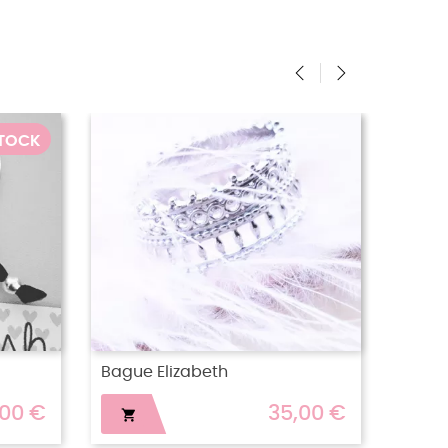
‹
›
PTURE DE STOCK
RUPTURE DE STOCK
le Pop
Bague Tessy
38,00 €
30,00 €
