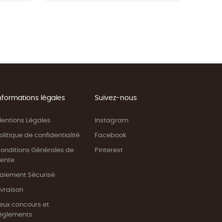
nformations légales
Suivez-nous
entions Légales
Instagram
olitique de confidentialité
Facebook
onditions Générales de
Pinterest
ente
aiement Sécurisé
ivraison
eux concours et
èglements