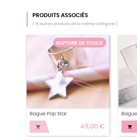
PRODUITS ASSOCIÉS
( 16 autres produits de la même catégorie )
PTURE DE STOCK
 Bubble
Bague Elizabeth
26,00 €
35,00 €
