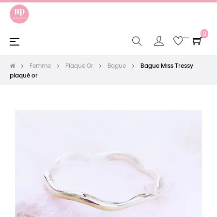
0
Basculer
☰
la
navigation
Femme
Plaqué Or
Bague
Bague Miss Tressy
plaqué or