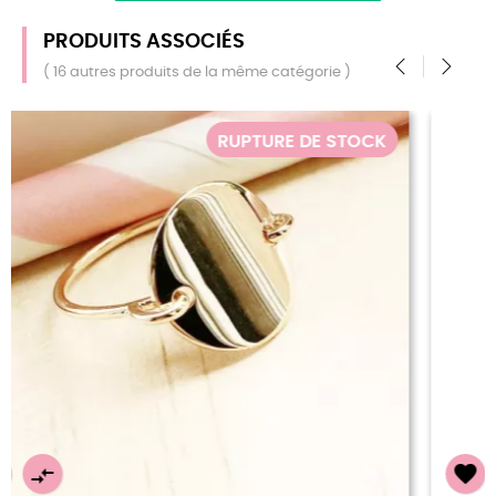
PRODUITS ASSOCIÉS
( 16 autres produits de la même catégorie )
‹
›
K
RUPTURE DE STOCK

