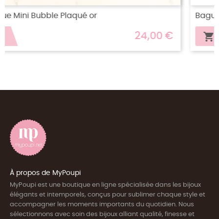
Bague Pop Martelée Plaqué or
 €
49,00 €

À propos de MyPoupi
MyPoupi est une boutique en ligne spécialisée dans les bijoux
élégants et intemporels, conçus pour sublimer chaque style et
accompagner les moments importants du quotidien. Nous
sélectionnons avec soin des bijoux alliant qualité, finesse et