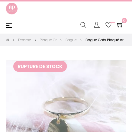
0
Basculer
☰
la
navigation
Femme
Plaqué Or
Bague
Bague Gabi Plaqué or
RUPTURE DE STOCK