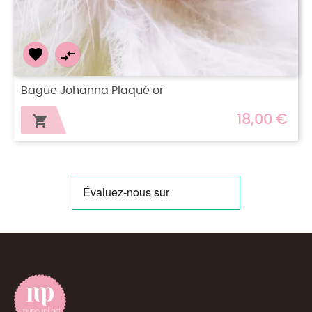


Bague Mon petit coeur...
18,00 €
