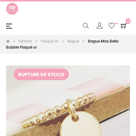
0
Basculer
☰
la
navigation
Femme
Plaqué Or
Bague
Bague Miss Bella
Bubble Plaqué or
RUPTURE DE STOCK