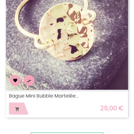


Bague Betty Plaqué or
29,00 €
