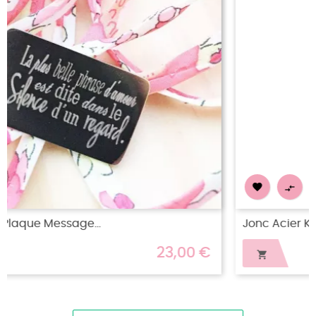


Jonc Acier Katarina
€
16,00 €
