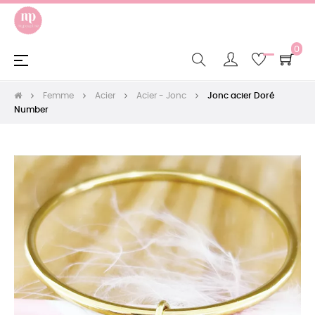
0
Basculer
☰
la
navigation
Femme
Acier
Acier - Jonc
Jonc acier Doré
Number