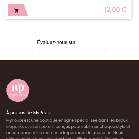
2,00 €
12,

À propos de MyPoupi
MyPoupi est une boutique en ligne spécialisée dans les bijoux
élégants et intemporels, conçus pour sublimer chaque style et
accompagner les moments importants du quotidien. Nous