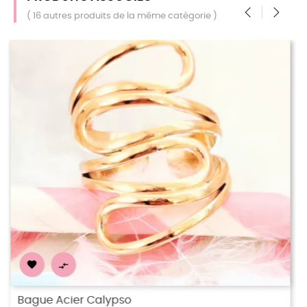
( 16 autres produits de la même catégorie )
‹
›


Bague Acier Odaya