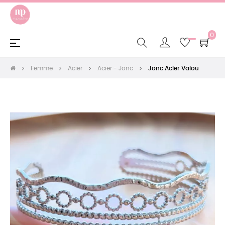
0
Basculer
☰
la
navigation
Femme
Acier
Acier - Jonc
Jonc Acier Valou