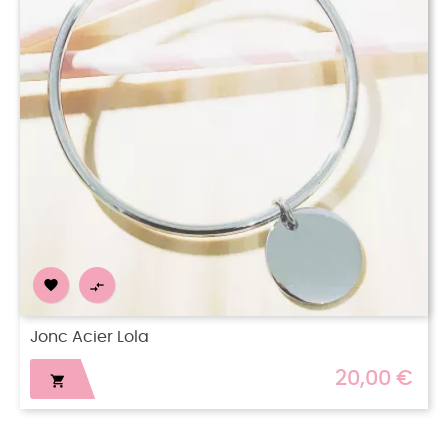


Jonc Acier doré Malicia
20,00 €
